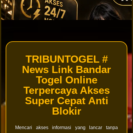
TRIBUNTOGEL #
News Link Bandar
Togel Online
Terpercaya Akses
Super Cepat Anti
Blokir
Mencari akses informasi yang lancar tanpa