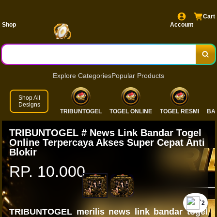
Cart
Shop
Account
Explore Categories
Popular Products
Shop All
Designs
TRIBUNTOGEL
TOGEL ONLINE
TOGEL RESMI
BA
TRIBUNTOGEL # News Link Bandar Togel
Online Terpercaya Akses Super Cepat Anti
Blokir
RP. 10.000
`2
TRIBUNTOGEL merilis news link bandar togel